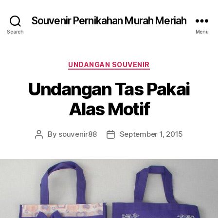
Souvenir Pernikahan Murah Meriah
Search
Menu
Categories
UNDANGAN SOUVENIR
Undangan Tas Pakai
Alas Motif
By
souvenir88
September 1, 2015
Post
Post
author
date