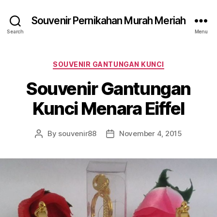
Souvenir Pernikahan Murah Meriah
Search
Menu
Categories
SOUVENIR GANTUNGAN KUNCI
Souvenir Gantungan
Kunci Menara Eiffel
By
souvenir88
November 4, 2015
Post
Post
author
date