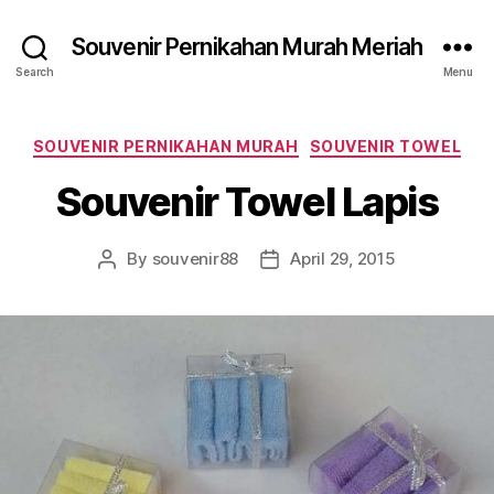
Souvenir Pernikahan Murah Meriah
Search
Menu
Categories
SOUVENIR PERNIKAHAN MURAH
SOUVENIR TOWEL
Souvenir Towel Lapis
By
souvenir88
April 29, 2015
Post
Post
author
date