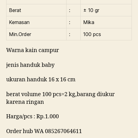
Berat
:
± 10 gr
Kemasan
:
Mika
Min.Order
:
100 pcs
Warna kain campur
jenis handuk baby
ukuran handuk 16 x 16 cm
berat volume 100 pcs=2 kg,barang diukur
karena ringan
Harga/pcs : Rp.1.000
Order hub WA 085267064611