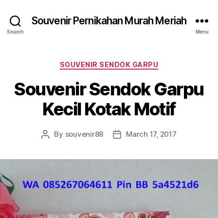
Souvenir Pernikahan Murah Meriah
Search
Menu
Categories
SOUVENIR SENDOK GARPU
Souvenir Sendok Garpu
Kecil Kotak Motif
By
souvenir88
March 17, 2017
Post
Post
author
date