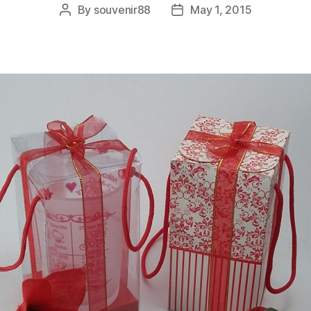
By
souvenir88
May 1, 2015
Post
Post
author
date