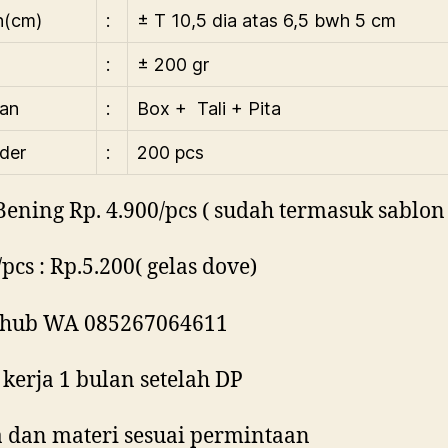
n(cm)
:
± T 10,5 dia atas 6,5 bwh 5 cm
:
± 200 gr
an
:
Box + Tali + Pita
der
:
200 pcs
Bening Rp. 4.900/pcs ( sudah termasuk sablon 
pcs : Rp.5.200( gelas dove)
 hub WA 085267064611
 kerja 1 bulan setelah DP
 dan materi sesuai permintaan