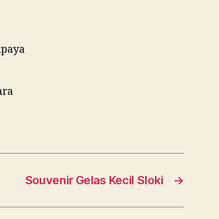
upaya
ara
Souvenir Gelas Kecil Sloki
→