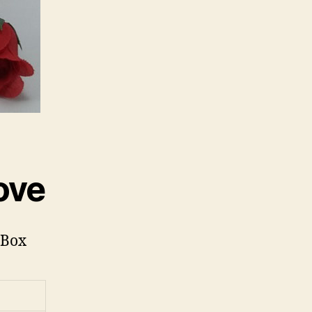
ove
 Box